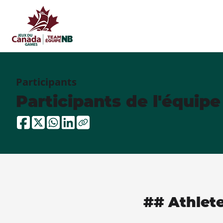
Participants
Participants de l'équip
## Athlet