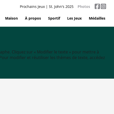
Prochains Jeux | St. John's 2025
Photos
Maison
À propos
Sportif
Les Jeux
Médailles
aphe. Cliquez sur « Modifier le texte » pour mettre à
tc. Pour modifier et réutiliser les thèmes de texte, accédez