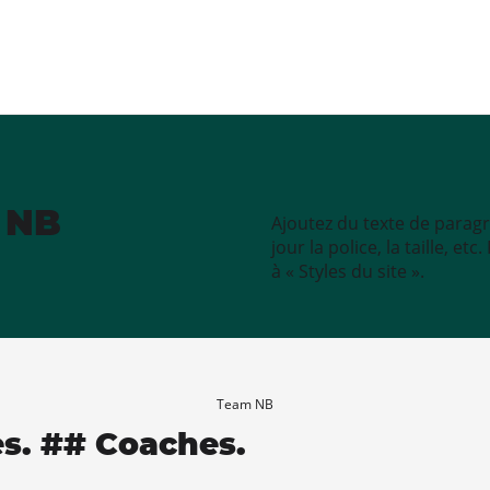
e NB
Ajoutez du texte de paragr
jour la police, la taille, e
à « Styles du site ».
Team NB
es. ## Coaches.