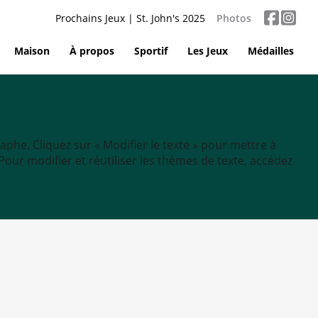
Prochains Jeux | St. John's 2025
Photos
Maison
À propos
Sportif
Les Jeux
Médailles
aphe. Cliquez sur « Modifier le texte » pour mettre à
tc. Pour modifier et réutiliser les thèmes de texte, accédez