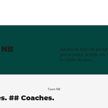
e NB
Ajoutez du texte de paragr
jour la police, la taille, e
à « Styles du site ».
Team NB
es. ## Coaches.