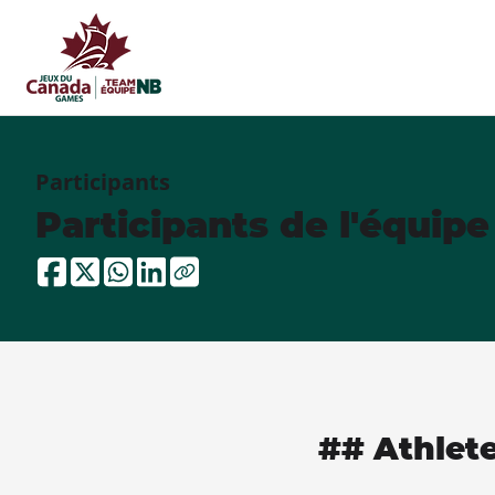
Participants
Participants de l'équip
## Athlet