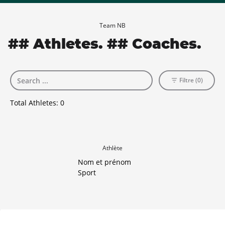
Team NB
## Athletes. ## Coaches.
Filtre (0)
Total Athletes:
0
Athlète
Nom et prénom
Sport