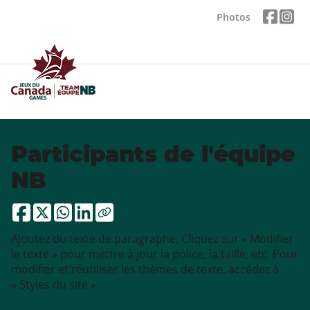
Photos
Participants de l'équipe
NB
Ajoutez du texte de paragraphe. Cliquez sur « Modifier
le texte » pour mettre à jour la police, la taille, etc. Pour
modifier et réutiliser les thèmes de texte, accédez à
« Styles du site ».