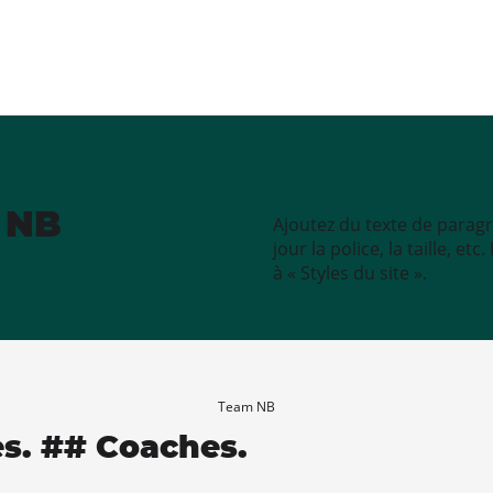
e NB
Ajoutez du texte de paragr
jour la police, la taille, e
à « Styles du site ».
Team NB
es. ## Coaches.