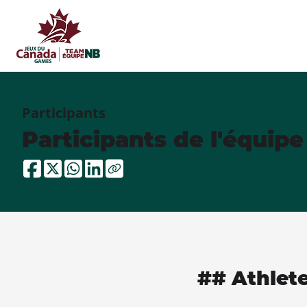
Participants
Participants de l'équip
## Athlet