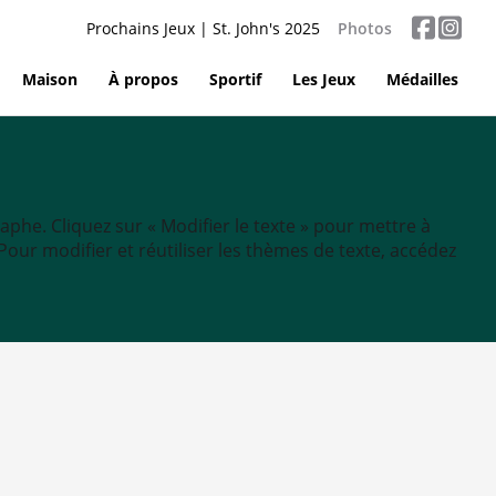
Prochains Jeux | St. John's 2025
Photos
Maison
À propos
Sportif
Les Jeux
Médailles
aphe. Cliquez sur « Modifier le texte » pour mettre à
tc. Pour modifier et réutiliser les thèmes de texte, accédez