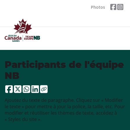
Photos
Participants de l'équipe
NB
Ajoutez du texte de paragraphe. Cliquez sur « Modifier
le texte » pour mettre à jour la police, la taille, etc. Pour
modifier et réutiliser les thèmes de texte, accédez à
« Styles du site ».