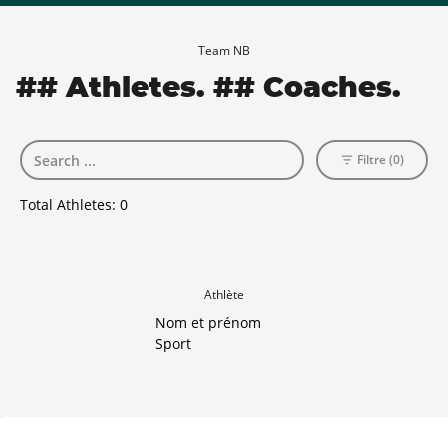
Team NB
## Athletes. ## Coaches.
Filtre (0)
Total Athletes:
0
Athlète
Nom et prénom
Sport