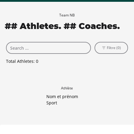
Team NB
## Athletes. ## Coaches.
Filtre (0)
Total Athletes:
0
Athlète
Nom et prénom
Sport