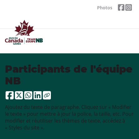
Photos
Participants de l'équipe
NB
Ajoutez du texte de paragraphe. Cliquez sur « Modifier
le texte » pour mettre à jour la police, la taille, etc. Pour
modifier et réutiliser les thèmes de texte, accédez à
« Styles du site ».