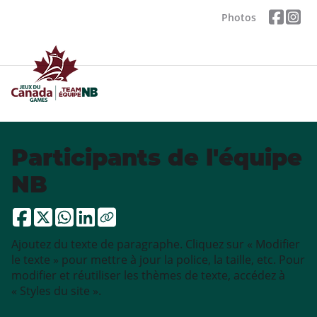
Photos
Participants de l'équipe
NB
Ajoutez du texte de paragraphe. Cliquez sur « Modifier
le texte » pour mettre à jour la police, la taille, etc. Pour
modifier et réutiliser les thèmes de texte, accédez à
« Styles du site ».