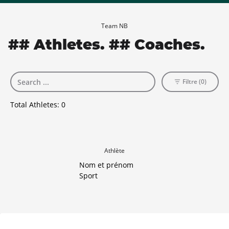
Team NB
## Athletes. ## Coaches.
Filtre (0)
Total Athletes:
0
Athlète
Nom et prénom
Sport