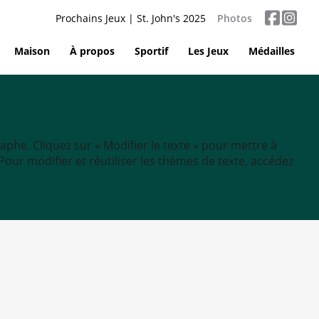
Prochains Jeux | St. John's 2025
Photos
Maison
À propos
Sportif
Les Jeux
Médailles
aphe. Cliquez sur « Modifier le texte » pour mettre à
tc. Pour modifier et réutiliser les thèmes de texte, accédez