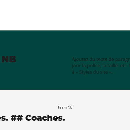
e NB
Ajoutez du texte de paragr
jour la police, la taille, e
à « Styles du site ».
Team NB
es. ## Coaches.