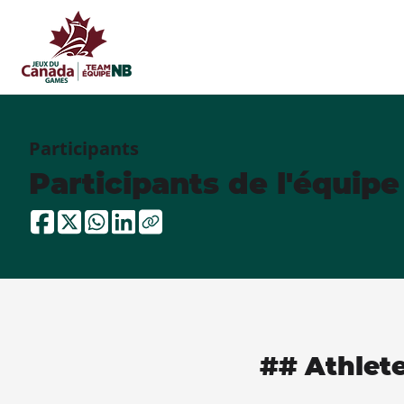
Participants
Participants de l'équip
## Athlet