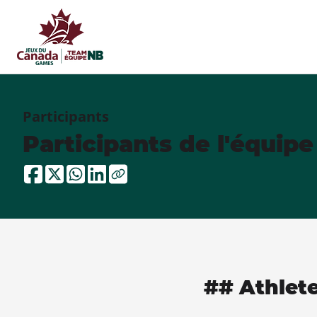
Participants
Participants de l'équip
## Athlet