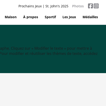
Prochains Jeux | St. John's 2025
Photos
Maison
À propos
Sportif
Les Jeux
Médailles
aphe. Cliquez sur « Modifier le texte » pour mettre à
tc. Pour modifier et réutiliser les thèmes de texte, accédez