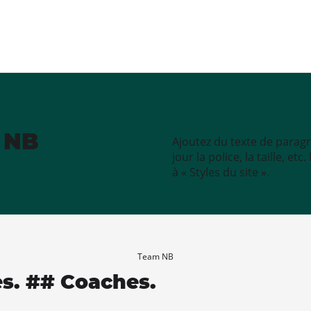
e NB
Ajoutez du texte de paragr
jour la police, la taille, e
à « Styles du site ».
Team NB
es. ## Coaches.