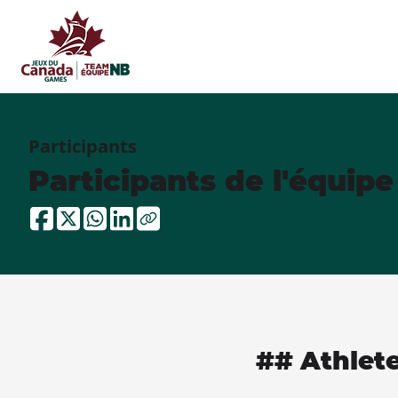
Participants
Participants de l'équip
## Athlet