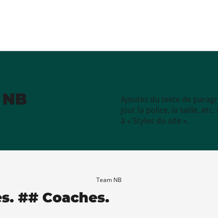
e NB
Ajoutez du texte de paragr
jour la police, la taille, e
à « Styles du site ».
Team NB
es. ## Coaches.