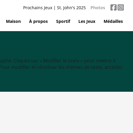
Prochains Jeux | St. John's 2025
Photos
Maison
À propos
Sportif
Les Jeux
Médailles
aphe. Cliquez sur « Modifier le texte » pour mettre à
tc. Pour modifier et réutiliser les thèmes de texte, accédez