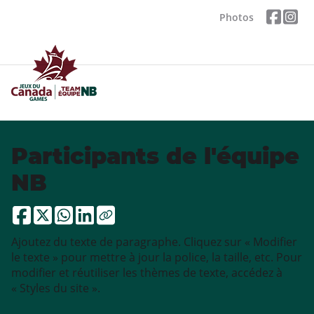
Photos
Participants de l'équipe
NB
Ajoutez du texte de paragraphe. Cliquez sur « Modifier
le texte » pour mettre à jour la police, la taille, etc. Pour
modifier et réutiliser les thèmes de texte, accédez à
« Styles du site ».