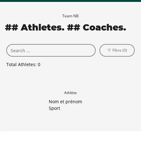
Team NB
## Athletes. ## Coaches.
Filtre (0)
Total Athletes:
0
Athlète
Nom et prénom
Sport