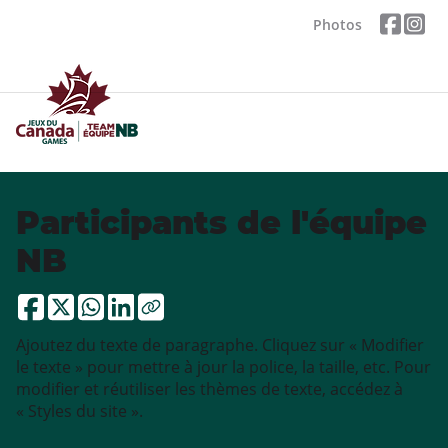
Photos
Participants de l'équipe
NB
Ajoutez du texte de paragraphe. Cliquez sur « Modifier
le texte » pour mettre à jour la police, la taille, etc. Pour
modifier et réutiliser les thèmes de texte, accédez à
« Styles du site ».