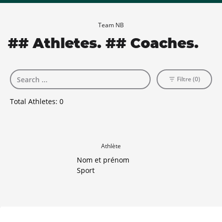
Team NB
## Athletes. ## Coaches.
Filtre (0)
Total Athletes:
0
Athlète
Nom et prénom
Sport