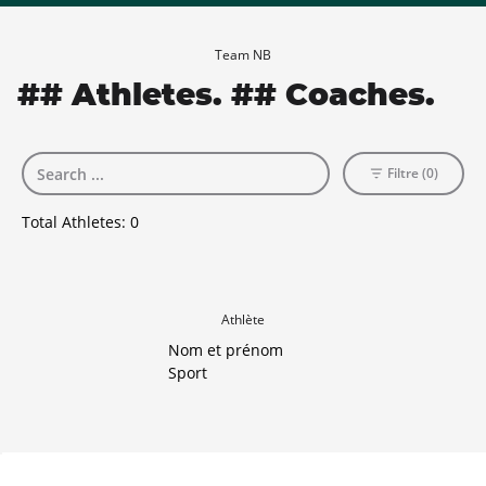
Team NB
## Athletes. ## Coaches.
Filtre (0)
Total Athletes:
0
Athlète
Nom et prénom
Sport