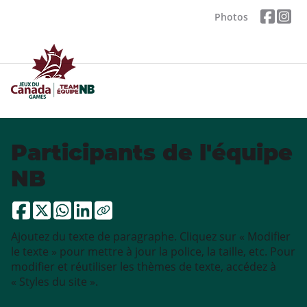
Photos
Participants de l'équipe
NB
Ajoutez du texte de paragraphe. Cliquez sur « Modifier
le texte » pour mettre à jour la police, la taille, etc. Pour
modifier et réutiliser les thèmes de texte, accédez à
« Styles du site ».