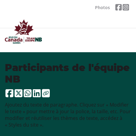
Photos
Participants de l'équipe
NB
Ajoutez du texte de paragraphe. Cliquez sur « Modifier
le texte » pour mettre à jour la police, la taille, etc. Pour
modifier et réutiliser les thèmes de texte, accédez à
« Styles du site ».