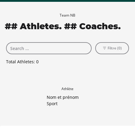
Team NB
## Athletes. ## Coaches.
Filtre (0)
Total Athletes:
0
Athlète
Nom et prénom
Sport