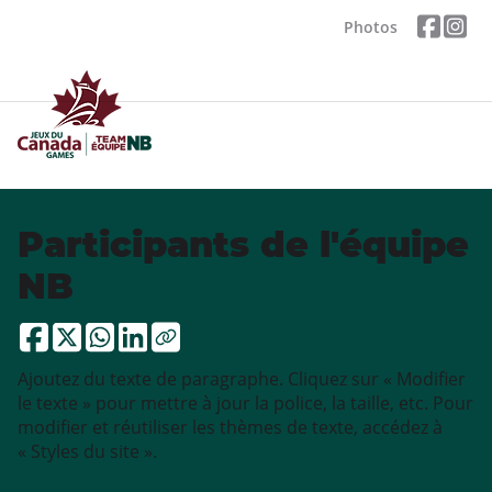
Photos
Participants de l'équipe
NB
Ajoutez du texte de paragraphe. Cliquez sur « Modifier
le texte » pour mettre à jour la police, la taille, etc. Pour
modifier et réutiliser les thèmes de texte, accédez à
« Styles du site ».