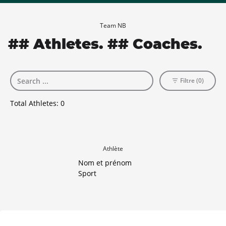
Team NB
## Athletes. ## Coaches.
Filtre (0)
Total Athletes:
0
Athlète
Nom et prénom
Sport