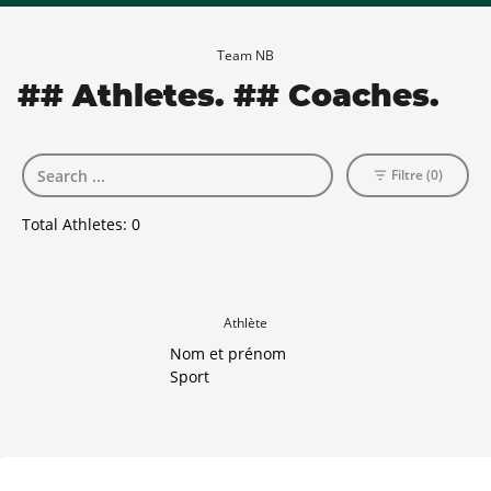
Team NB
## Athletes. ## Coaches.
Filtre (0)
Total Athletes:
0
Athlète
Nom et prénom
Sport