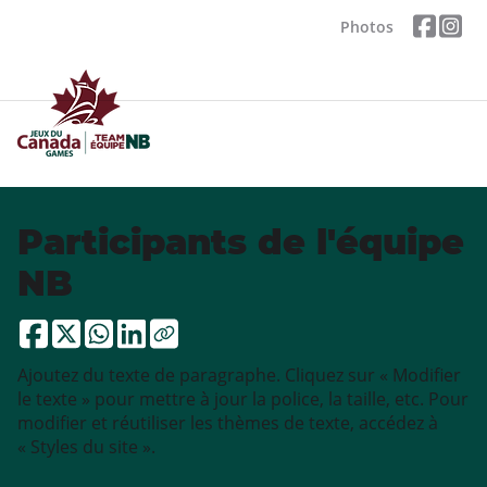
Photos
Participants de l'équipe
NB
Ajoutez du texte de paragraphe. Cliquez sur « Modifier
le texte » pour mettre à jour la police, la taille, etc. Pour
modifier et réutiliser les thèmes de texte, accédez à
« Styles du site ».