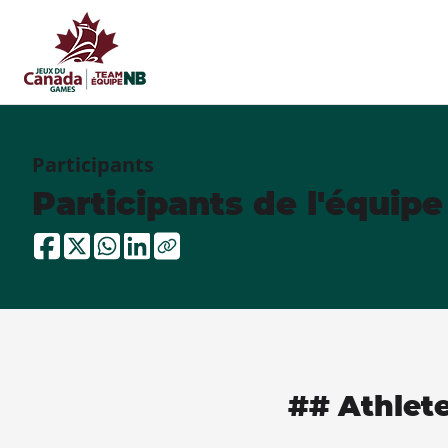
Participants
Participants de l'équip
## Athlet