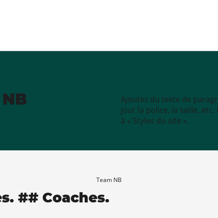
e NB
Ajoutez du texte de paragr
jour la police, la taille, e
à « Styles du site ».
Team NB
es. ## Coaches.