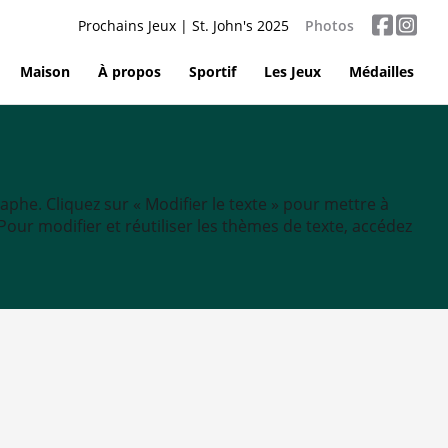
Prochains Jeux | St. John's 2025
Photos
Maison
À propos
Sportif
Les Jeux
Médailles
aphe. Cliquez sur « Modifier le texte » pour mettre à
tc. Pour modifier et réutiliser les thèmes de texte, accédez