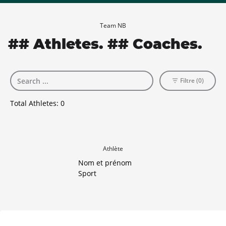
Team NB
## Athletes. ## Coaches.
Filtre (0)
Total Athletes:
0
Athlète
Nom et prénom
Sport