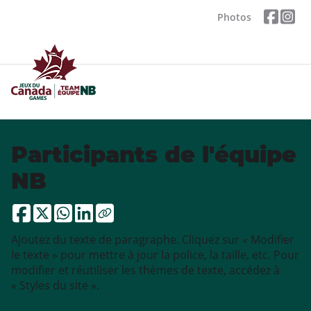
Photos
Participants de l'équipe
NB
Ajoutez du texte de paragraphe. Cliquez sur « Modifier
le texte » pour mettre à jour la police, la taille, etc. Pour
modifier et réutiliser les thèmes de texte, accédez à
« Styles du site ».