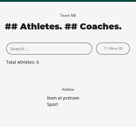
Team NB
## Athletes. ## Coaches.
Filtre (0)
Total Athletes:
0
Athlète
Nom et prénom
Sport