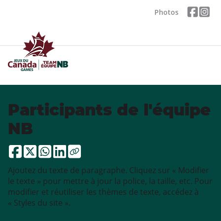
Photos
Participants de l'équipe
NB
Ajoutez du texte de paragraphe. Cliquez sur « Modifier
le texte » pour mettre à jour la police, la taille, etc. Pour
modifier et réutiliser les thèmes de texte, accédez à
« Styles du site ».