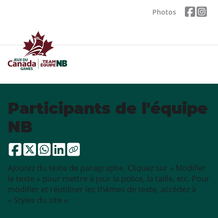
Photos
Participants de l'équipe
NB
Ajoutez du texte de paragraphe. Cliquez sur « Modifier
le texte » pour mettre à jour la police, la taille, etc. Pour
modifier et réutiliser les thèmes de texte, accédez à
« Styles du site ».