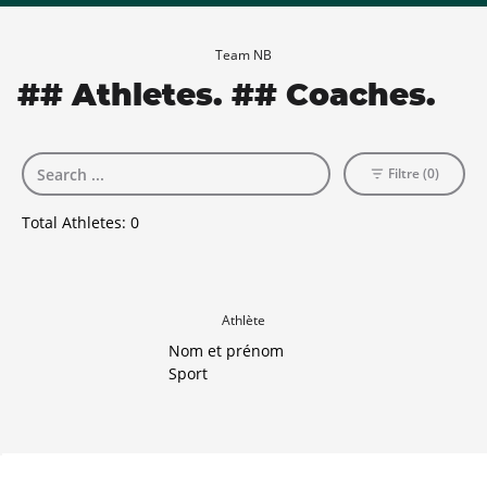
Team NB
## Athletes. ## Coaches.
Filtre (0)
Total Athletes:
0
Athlète
Nom et prénom
Sport