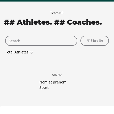
Team NB
## Athletes. ## Coaches.
Filtre (0)
Total Athletes:
0
Athlète
Nom et prénom
Sport