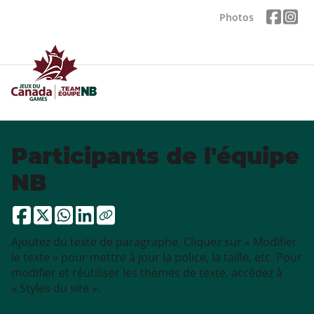
Photos
Participants de l'équipe
NB
Ajoutez du texte de paragraphe. Cliquez sur « Modifier
le texte » pour mettre à jour la police, la taille, etc. Pour
modifier et réutiliser les thèmes de texte, accédez à
« Styles du site ».