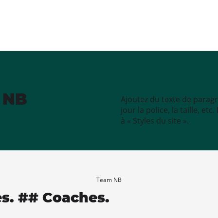
e NB
Ajoutez du texte de paragr
jour la police, la taille, e
à « Styles du site ».
Team NB
es. ## Coaches.