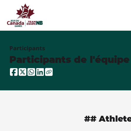
Participants
Participants de l'équip
## Athlet