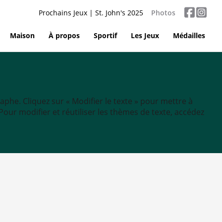
Prochains Jeux | St. John's 2025
Photos
Maison
À propos
Sportif
Les Jeux
Médailles
aphe. Cliquez sur « Modifier le texte » pour mettre à
tc. Pour modifier et réutiliser les thèmes de texte, accédez