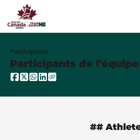
Participants
Participants de l'équip
## Athlet