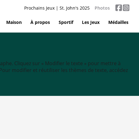
Prochains Jeux | St. John's 2025
Photos
Maison
À propos
Sportif
Les Jeux
Médailles
aphe. Cliquez sur « Modifier le texte » pour mettre à
tc. Pour modifier et réutiliser les thèmes de texte, accédez