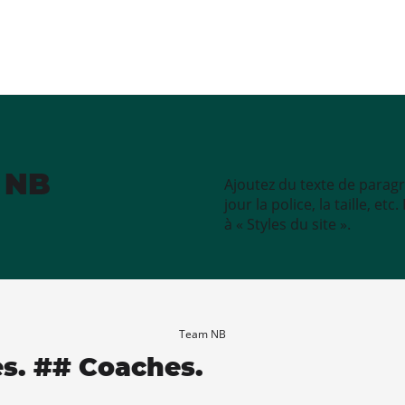
e NB
Ajoutez du texte de paragr
jour la police, la taille, e
à « Styles du site ».
Team NB
es. ## Coaches.