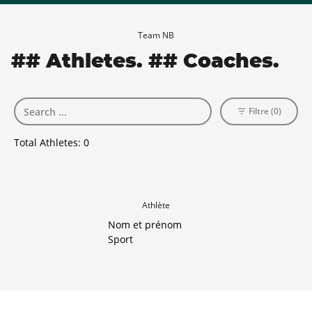
Team NB
## Athletes. ## Coaches.
Filtre (0)
Total Athletes:
0
Athlète
Nom et prénom
Sport