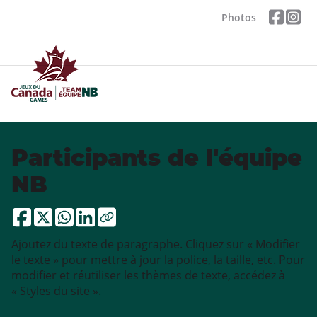
Photos
Participants de l'équipe
NB
Ajoutez du texte de paragraphe. Cliquez sur « Modifier
le texte » pour mettre à jour la police, la taille, etc. Pour
modifier et réutiliser les thèmes de texte, accédez à
« Styles du site ».