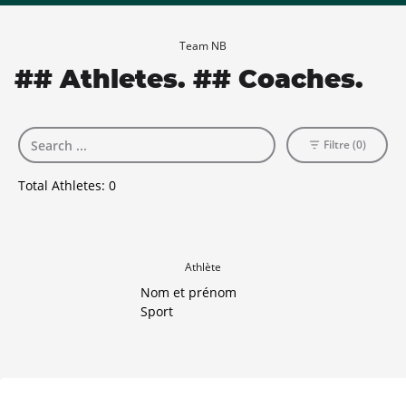
Team NB
## Athletes. ## Coaches.
Filtre (0)
Total Athletes:
0
Athlète
Nom et prénom
Sport