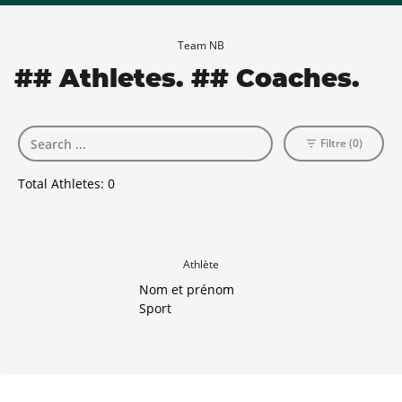
Team NB
## Athletes. ## Coaches.
Filtre (0)
Total Athletes:
0
Athlète
Nom et prénom
Sport