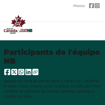
Photos
Participants de l'équipe
NB
Ajoutez du texte de paragraphe. Cliquez sur « Modifier
le texte » pour mettre à jour la police, la taille, etc. Pour
modifier et réutiliser les thèmes de texte, accédez à
« Styles du site ».