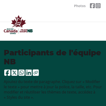
Photos
Participants de l'équipe
NB
Ajoutez du texte de paragraphe. Cliquez sur « Modifier
le texte » pour mettre à jour la police, la taille, etc. Pour
modifier et réutiliser les thèmes de texte, accédez à
« Styles du site ».