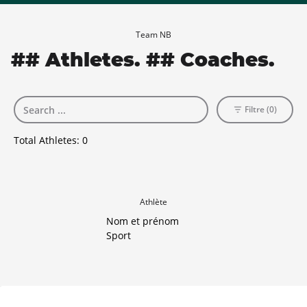
Team NB
## Athletes. ## Coaches.
Filtre (0)
Total Athletes:
0
Athlète
Nom et prénom
Sport