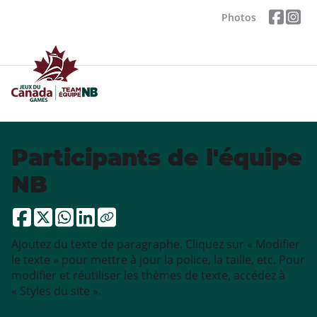
Photos
Participants de l'équipe
NB
Ajoutez du texte de paragraphe. Cliquez sur « Modifier
le texte » pour mettre à jour la police, la taille, etc. Pour
modifier et réutiliser les thèmes de texte, accédez à
« Styles du site ».