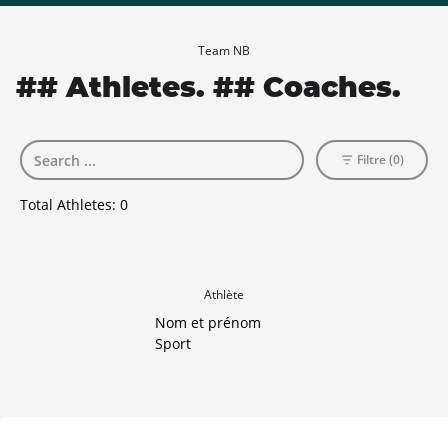
Team NB
## Athletes. ## Coaches.
Filtre (0)
Total Athletes:
0
Athlète
Nom et prénom
Sport