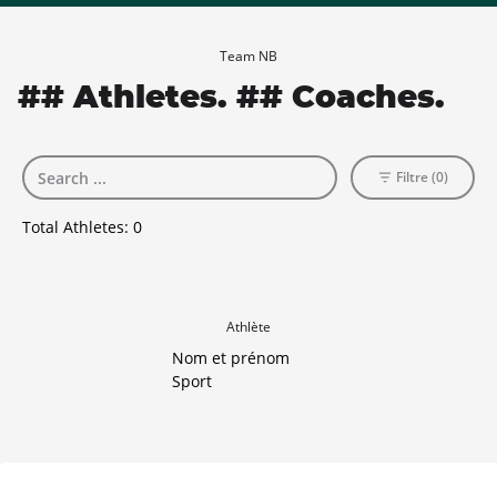
Team NB
## Athletes. ## Coaches.
Filtre (0)
Total Athletes:
0
Athlète
Nom et prénom
Sport