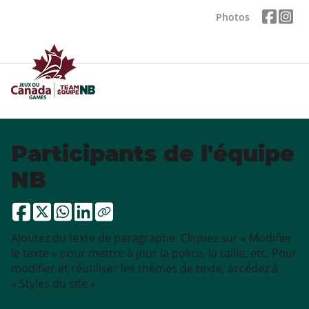
Photos
Participants de l'équipe
NB
Ajoutez du texte de paragraphe. Cliquez sur « Modifier
le texte » pour mettre à jour la police, la taille, etc. Pour
modifier et réutiliser les thèmes de texte, accédez à
« Styles du site ».