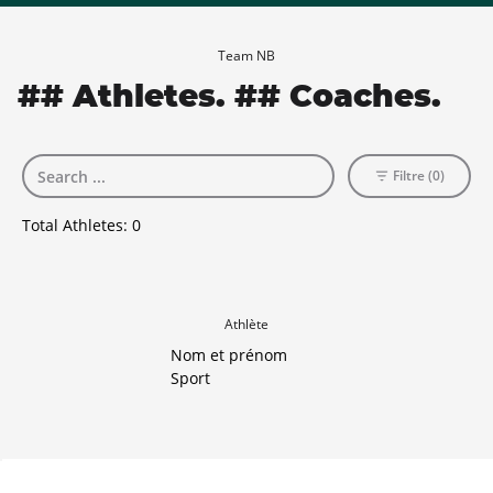
Team NB
## Athletes. ## Coaches.
Filtre (0)
Total Athletes:
0
Athlète
Nom et prénom
Sport