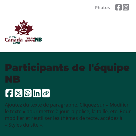
Photos
Participants de l'équipe
NB
Ajoutez du texte de paragraphe. Cliquez sur « Modifier
le texte » pour mettre à jour la police, la taille, etc. Pour
modifier et réutiliser les thèmes de texte, accédez à
« Styles du site ».