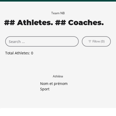
Team NB
## Athletes. ## Coaches.
Filtre (0)
Total Athletes:
0
Athlète
Nom et prénom
Sport