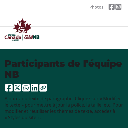
Photos
Participants de l'équipe
NB
Ajoutez du texte de paragraphe. Cliquez sur « Modifier
le texte » pour mettre à jour la police, la taille, etc. Pour
modifier et réutiliser les thèmes de texte, accédez à
« Styles du site ».