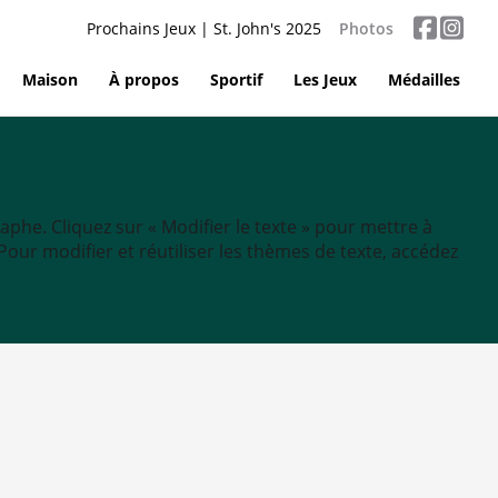
Prochains Jeux | St. John's 2025
Photos
Maison
À propos
Sportif
Les Jeux
Médailles
aphe. Cliquez sur « Modifier le texte » pour mettre à
tc. Pour modifier et réutiliser les thèmes de texte, accédez