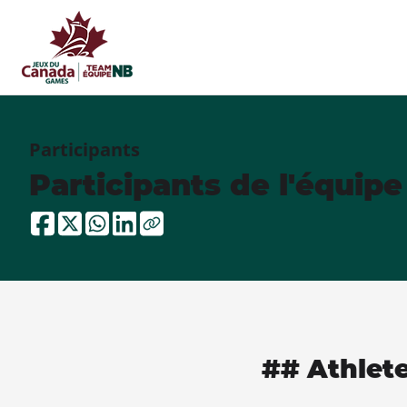
Participants
Participants de l'équip
## Athlet