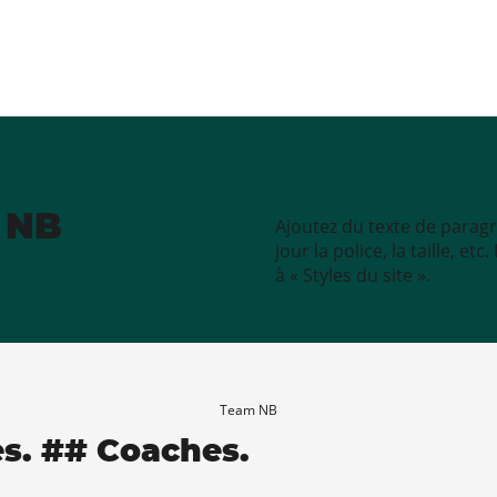
e NB
Ajoutez du texte de paragr
jour la police, la taille, e
à « Styles du site ».
Team NB
es. ## Coaches.