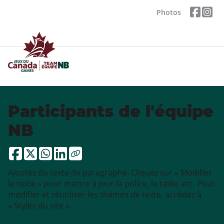
Photos
Participants de l'équipe
NB
Ajoutez du texte de paragraphe. Cliquez sur « Modifier
le texte » pour mettre à jour la police, la taille, etc. Pour
modifier et réutiliser les thèmes de texte, accédez à
« Styles du site ».