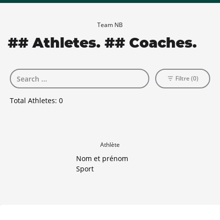
Team NB
## Athletes. ## Coaches.
Filtre (0)
Total Athletes:
0
Athlète
Nom et prénom
Sport