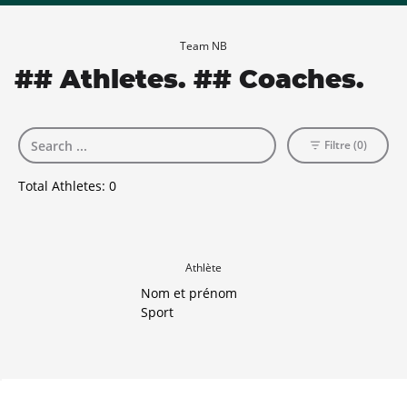
Team NB
## Athletes. ## Coaches.
Filtre (0)
Total Athletes:
0
Athlète
Nom et prénom
Sport