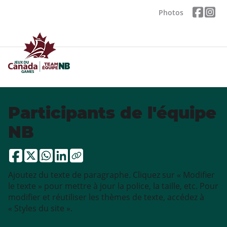
Photos
Participants de l'équipe
NB
Ajoutez du texte de paragraphe. Cliquez sur « Modifier
le texte » pour mettre à jour la police, la taille, etc. Pour
modifier et réutiliser les thèmes de texte, accédez à
« Styles du site ».