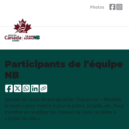
Photos
Participants de l'équipe
NB
Ajoutez du texte de paragraphe. Cliquez sur « Modifier
le texte » pour mettre à jour la police, la taille, etc. Pour
modifier et réutiliser les thèmes de texte, accédez à
« Styles du site ».