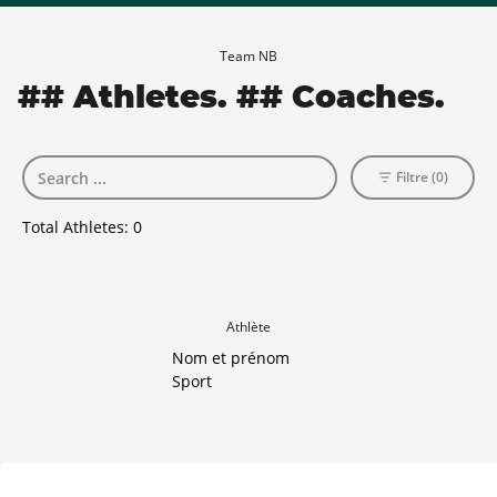
Team NB
## Athletes. ## Coaches.
Filtre (0)
Total Athletes:
0
Athlète
Nom et prénom
Sport