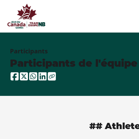
Participants
Participants de l'équip
## Athlet