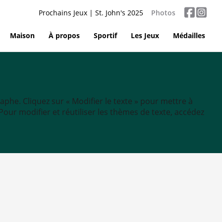
Prochains Jeux | St. John's 2025
Photos
Maison
À propos
Sportif
Les Jeux
Médailles
aphe. Cliquez sur « Modifier le texte » pour mettre à
tc. Pour modifier et réutiliser les thèmes de texte, accédez