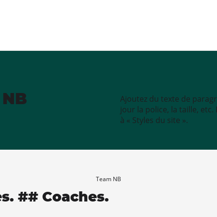
e NB
Ajoutez du texte de paragr
jour la police, la taille, e
à « Styles du site ».
Team NB
es. ## Coaches.