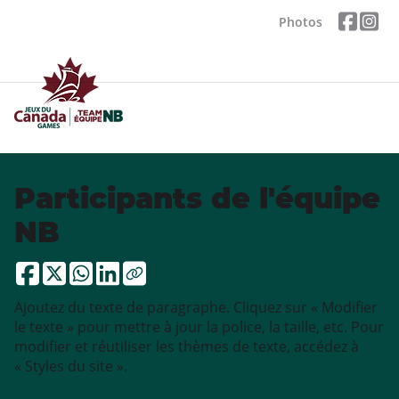
Photos
Participants de l'équipe
NB
Ajoutez du texte de paragraphe. Cliquez sur « Modifier
le texte » pour mettre à jour la police, la taille, etc. Pour
modifier et réutiliser les thèmes de texte, accédez à
« Styles du site ».