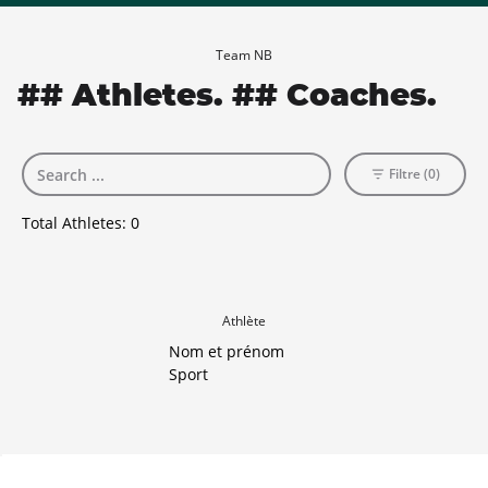
Team NB
## Athletes. ## Coaches.
Filtre (0)
Total Athletes:
0
Athlète
Nom et prénom
Sport