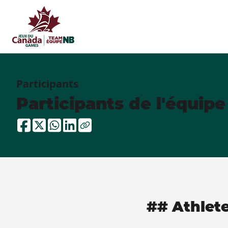
Participants
Participants de l'équip
## Athlet