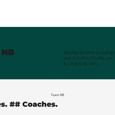
e NB
Ajoutez du texte de paragr
jour la police, la taille, e
à « Styles du site ».
Team NB
es. ## Coaches.