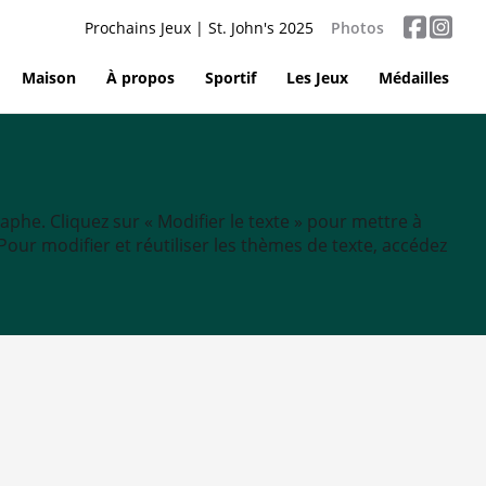
Prochains Jeux | St. John's 2025
Photos
Maison
À propos
Sportif
Les Jeux
Médailles
aphe. Cliquez sur « Modifier le texte » pour mettre à
tc. Pour modifier et réutiliser les thèmes de texte, accédez