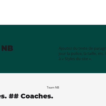
e NB
Ajoutez du texte de paragr
jour la police, la taille, e
à « Styles du site ».
Team NB
es. ## Coaches.