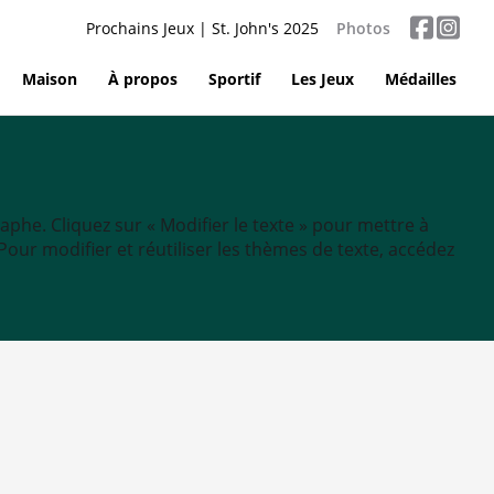
Prochains Jeux | St. John's 2025
Photos
Maison
À propos
Sportif
Les Jeux
Médailles
aphe. Cliquez sur « Modifier le texte » pour mettre à
tc. Pour modifier et réutiliser les thèmes de texte, accédez