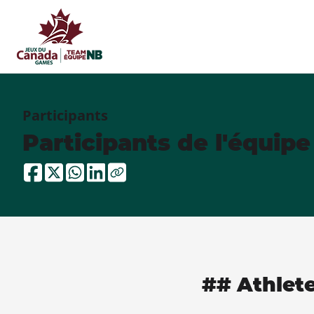
Participants
Participants de l'équip
## Athlet