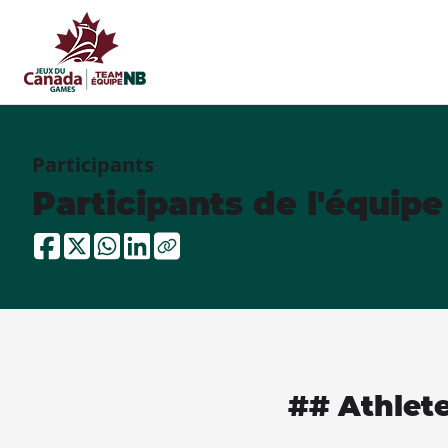
Participants
Participants de l'équip
## Athlet