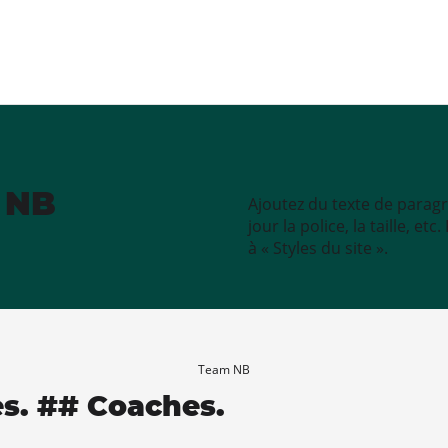
e NB
Ajoutez du texte de paragr
jour la police, la taille, e
à « Styles du site ».
Team NB
es. ## Coaches.