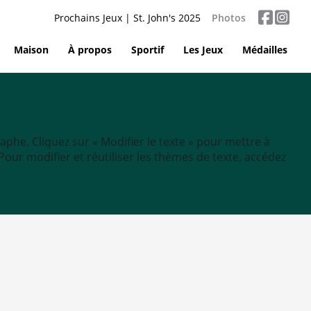
Prochains Jeux | St. John's 2025
Photos
Maison
À propos
Sportif
Les Jeux
Médailles
aphe. Cliquez sur « Modifier le texte » pour mettre à
tc. Pour modifier et réutiliser les thèmes de texte, accédez