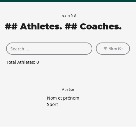
Team NB
## Athletes. ## Coaches.
Filtre (0)
Total Athletes:
0
Athlète
Nom et prénom
Sport