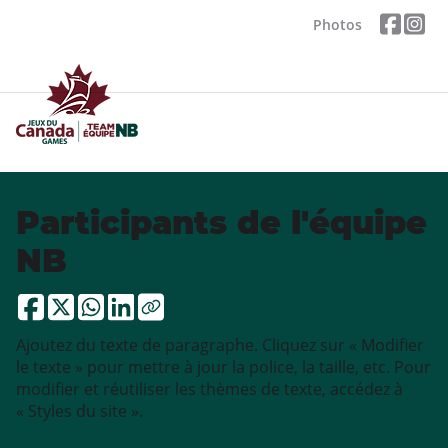
Photos
Participants de l'équipe
NB
Ajoutez du texte de paragraphe. Cliquez sur « Modifier
le texte » pour mettre à jour la police, la taille, etc. Pour
modifier et réutiliser les thèmes de texte, accédez à
« Styles du site ».