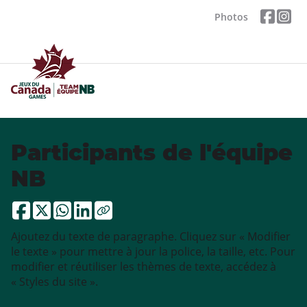
Photos
Participants de l'équipe
NB
Ajoutez du texte de paragraphe. Cliquez sur « Modifier
le texte » pour mettre à jour la police, la taille, etc. Pour
modifier et réutiliser les thèmes de texte, accédez à
« Styles du site ».