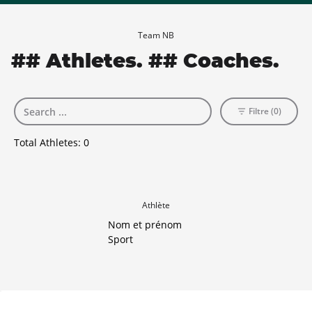
Team NB
## Athletes. ## Coaches.
Filtre (0)
Total Athletes:
0
Athlète
Nom et prénom
Sport