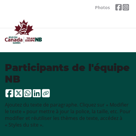
Photos
Participants de l'équipe
NB
Ajoutez du texte de paragraphe. Cliquez sur « Modifier
le texte » pour mettre à jour la police, la taille, etc. Pour
modifier et réutiliser les thèmes de texte, accédez à
« Styles du site ».