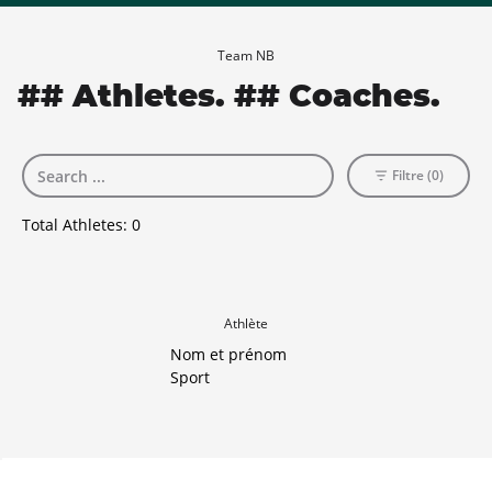
Team NB
## Athletes. ## Coaches.
Filtre (0)
Total Athletes:
0
Athlète
Nom et prénom
Sport