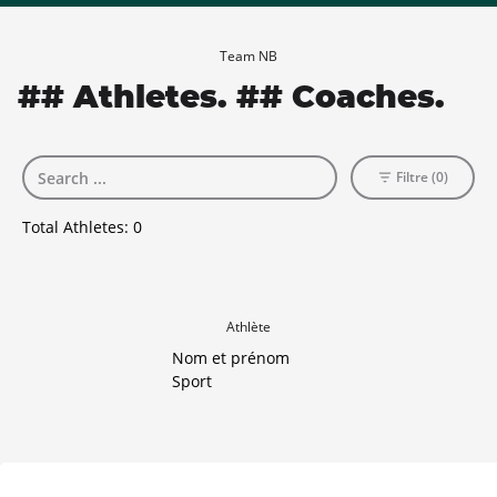
Team NB
## Athletes. ## Coaches.
Filtre (0)
Total Athletes:
0
Athlète
Nom et prénom
Sport