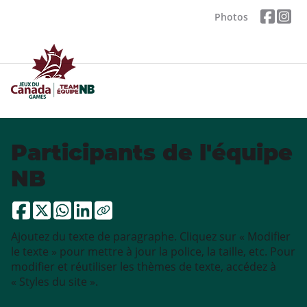
Photos
Participants de l'équipe
NB
Ajoutez du texte de paragraphe. Cliquez sur « Modifier
le texte » pour mettre à jour la police, la taille, etc. Pour
modifier et réutiliser les thèmes de texte, accédez à
« Styles du site ».