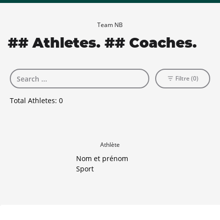
Team NB
## Athletes. ## Coaches.
Filtre (0)
Total Athletes:
0
Athlète
Nom et prénom
Sport