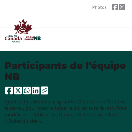
Photos
Participants de l'équipe
NB
Ajoutez du texte de paragraphe. Cliquez sur « Modifier
le texte » pour mettre à jour la police, la taille, etc. Pour
modifier et réutiliser les thèmes de texte, accédez à
« Styles du site ».