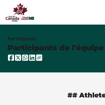
Participants
Participants de l'équip
## Athlet