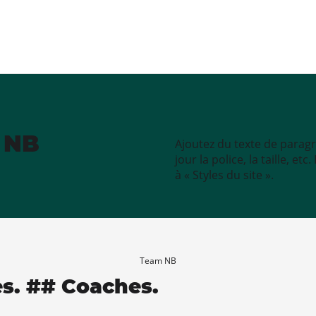
e NB
Ajoutez du texte de paragr
jour la police, la taille, e
à « Styles du site ».
Team NB
es. ## Coaches.