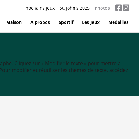
Prochains Jeux | St. John's 2025
Photos
Maison
À propos
Sportif
Les Jeux
Médailles
aphe. Cliquez sur « Modifier le texte » pour mettre à
tc. Pour modifier et réutiliser les thèmes de texte, accédez