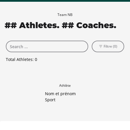
Team NB
## Athletes. ## Coaches.
Filtre (0)
Total Athletes:
0
Athlète
Nom et prénom
Sport