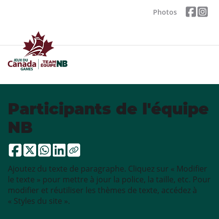
Photos
Participants de l'équipe
NB
Ajoutez du texte de paragraphe. Cliquez sur « Modifier
le texte » pour mettre à jour la police, la taille, etc. Pour
modifier et réutiliser les thèmes de texte, accédez à
« Styles du site ».