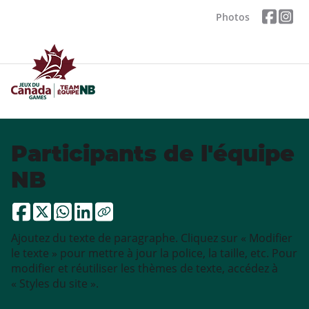
Photos
Participants de l'équipe
NB
Ajoutez du texte de paragraphe. Cliquez sur « Modifier
le texte » pour mettre à jour la police, la taille, etc. Pour
modifier et réutiliser les thèmes de texte, accédez à
« Styles du site ».