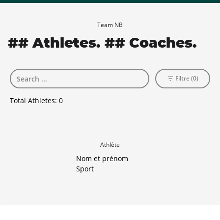
Team NB
## Athletes. ## Coaches.
Filtre (0)
Total Athletes:
0
Athlète
Nom et prénom
Sport