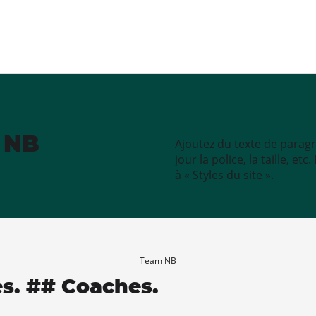
e NB
Ajoutez du texte de paragr
jour la police, la taille, e
à « Styles du site ».
Team NB
es. ## Coaches.