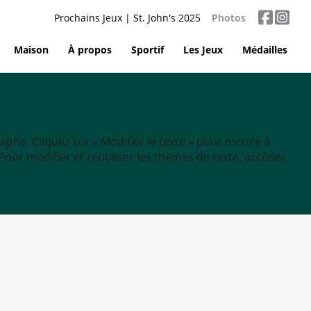
Prochains Jeux | St. John's 2025
Photos
Maison
À propos
Sportif
Les Jeux
Médailles
aphe. Cliquez sur « Modifier le texte » pour mettre à
tc. Pour modifier et réutiliser les thèmes de texte, accédez