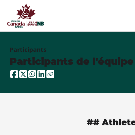
Participants
Participants de l'équip
## Athlet