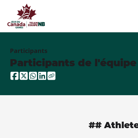
Participants
Participants de l'équip
## Athlet