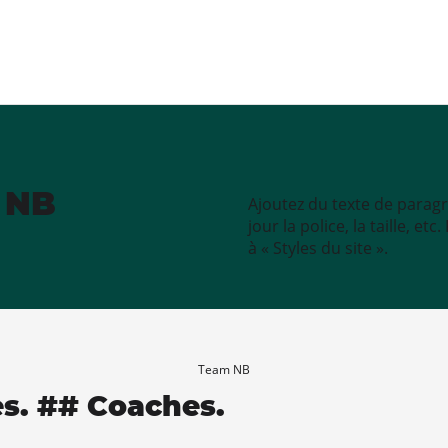
e NB
Ajoutez du texte de paragr
jour la police, la taille, e
à « Styles du site ».
Team NB
es. ## Coaches.