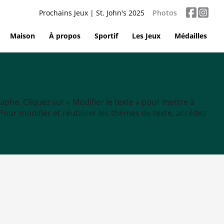
Prochains Jeux | St. John's 2025
Photos
Maison
À propos
Sportif
Les Jeux
Médailles
aphe. Cliquez sur « Modifier le texte » pour mettre à
tc. Pour modifier et réutiliser les thèmes de texte, accédez